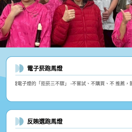
電子菸跑馬燈
民健康署邀您共同實踐電子煙的「拒菸三不驟」 -不嘗試、不購
反賄選跑馬燈