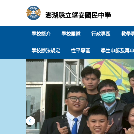
跳
到
澎湖縣立望安國民中學
主
要
內
學校簡介
學校團隊
行政專區
教學
容
區
學校辦法規定
性平專區
學生申訴及再